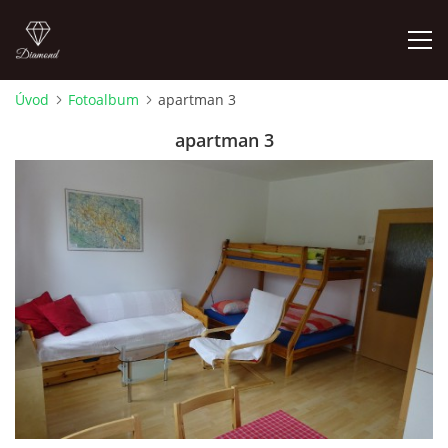
Úvod
Fotoalbum
apartman 3
ÚVOD
apartman 3
UBYTOVÁNÍ
CENÍK
KALENDÁŘ OBSAZENOSTI
KDE NÁS NAJDETE
KONTAKT