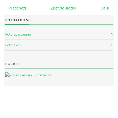
← Předchozí
Zpět do složky
Další →
TIPY NA VÝLET
FOTOALBUM
LETNÍ SEZÓNA
Foto apartmánu
ZIMNÍ SEZÓNA
Foto okolí
PRŮVODCE-LIPNO NAD VLTAVOU
POČASÍ
tel. +420 731176093
apartmanlipno@gmail.com
© 2026 eStránky.cz